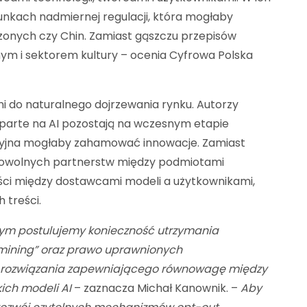
unkach nadmiernej regulacji, która mogłaby
zonych czy Chin. Zamiast gąszczu przepisów
ym i sektorem kultury – ocenia Cyfrowa Polska
ni do naturalnego dojrzewania rynku. Autorzy
oparte na AI pozostają na wczesnym etapie
lacyjna mogłaby zahamować innowacje. Zamiast
rowolnych partnerstw między podmiotami
ści między dostawcami modeli a użytkownikami,
 treści.
rym postulujemy konieczność utrzymania
mining” oraz prawo uprawnionych
jako rozwiązania zapewniającego równowagę między
ich modeli AI
– zaznacza Michał Kanownik. –
Aby