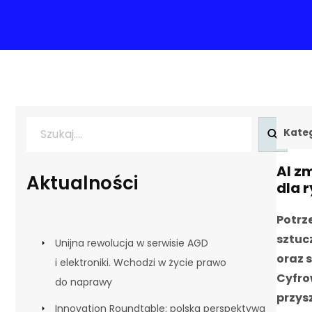
Szukaj
Kateg
AI z
Aktualności
dla 
Potrz
sztuc
Unijna rewolucja w serwisie AGD
oraz 
i elektroniki. Wchodzi w życie prawo
Cyfro
do naprawy
przys
Innovation Roundtable: polska perspektywa