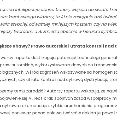
tuczna inteligencja obniża bariery wejścia do świata 
tora kreatywnego widzimy, że AI nie zastępuje dziś twórcó
wala szybciej, odważniej, mniejszym kosztem, czy na wię
iędzy twórcami a AI zmierza obecnie w kierunku symbiozy
ększe obawy? Prawo autorskie i utrata kontroli nad 
wórcy raportu dostrzegają potencjał technologii genera
praw autorskich, wykorzystywania danych do trenowania 
logicznych. Wśród zagrożeń wskazywane są homogenizacj
ycznych, czy utrata kontroli nad cyfrową dystrybucją treś
żemy temu zaradzić? Autorzy raportu wskazują, że najwię
ojawienie się AI, lecz brak spójnych zasad współpracy 
a cyfrowa rekomenduje szybkie uruchomienie programów 
ywnej, ponieważ ponad połowa twórców deklaruje poważ