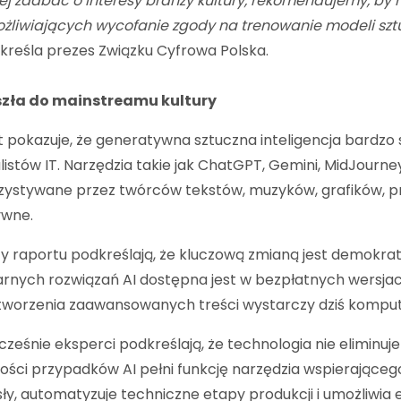
iej zadbać o interesy branży kultury, rekomendujemy, by
żliwiających wycofanie zgody na trenowanie modeli sztuc
kreśla prezes Związku Cyfrowa Polska.
szła do mainstreamu kultury
 pokazuje, że generatywna sztuczna inteligencja bardzo
listów IT. Narzędzia takie jak ChatGPT, Gemini, MidJourney
zystywane przez twórców tekstów, muzyków, grafików, p
ywne.
y raportu podkreślają, że kluczową zmianą jest demokra
rnych rozwiązań AI dostępna jest w bezpłatnych wersjac
tworzenia zaawansowanych treści wystarczy dziś komput
ześnie eksperci podkreślają, że technologia nie eliminu
ości przypadków AI pełni funkcję narzędzia wspierając
y, automatyzuje techniczne etapy produkcji i umożliwi