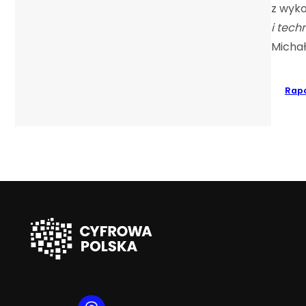
z wyko
i tech
Michał
Rapo