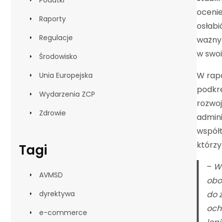
Podatki
ocenie
Raporty
osłabi
Regulacje
ważny 
w swo
Środowisko
W rapo
Unia Europejska
podkre
Wydarzenia ZCP
rozwoj
Zdrowie
admin
współt
którzy
Tagi
–
W
AVMSD
obo
dyrektywa
do 
och
e-commerce