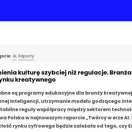
orie:
AI
,
Raporty
mienia kulturę szybciej niż regulacje. Bra
rynku kreatywnego
ebne są programy edukacyjne dla branży kreatywn
znej inteligencji, utrzymanie modelu godzącego inte
stabilne reguły współpracy między sektorem techno
wa Polska w najnowszym raporcie „Twórcy w erze AI.
złość rynku cyfrowego będzie zależała od tego, czy 