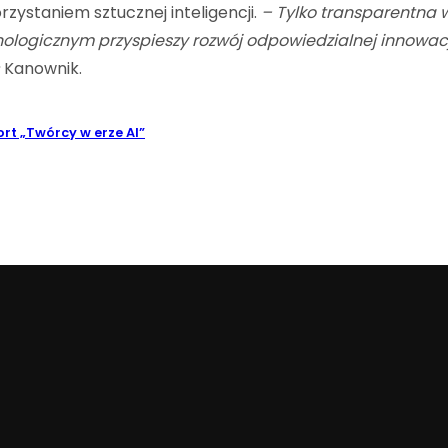
rzystaniem sztucznej inteligencji.
– Tylko
transparentna 
nologicznym przyspieszy rozwój odpowiedzialnej innowacj
 Kanownik.
rt „Twórcy w erze AI”