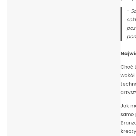
–
Sz
sek
poz
pom
Najwi
Choć t
wokół 
techno
artyst
Jak mo
samo p
Branż
kreat