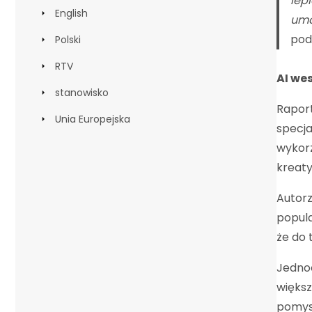
lep
English
umo
pod
Polski
RTV
AI we
stanowisko
Raport
Unia Europejska
specja
wykor
kreat
Autorz
popula
że do 
Jednoc
większ
pomysł