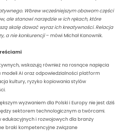
kreatywnego. Wbrew wcześniejszym obawom części
w, ale stanowi narzędzie w ich rękach, które
kszą skalę dawać wyraz ich kreatywności. Relacja
, a nie konkurencji
– mówi Michał Kanownik.
treściami
tywnych, wskazują również na rosnące napięcia
modeli AI oraz odpowiedzialności platform
a kultury, ryzyko kopiowania stylów
ci.
kszym wyzwaniem dla Polski i Europy nie jest dziś
między sektorem technologicznym a twórcami.
edukacyjnych i rozwojowych dla branży
ne braki kompetencyjne związane