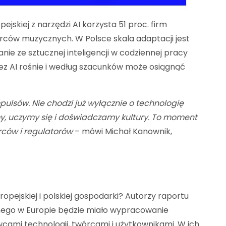
ejskiej z narzędzi AI korzysta 51 proc. firm
wórców muzycznych. W Polsce skala adaptacji jest
nie ze sztucznej inteligencji w codziennej pracy
z AI rośnie i według szacunków może osiągnąć
mpulsów. Nie chodzi już wyłącznie o technologię
my, uczymy się i doświadczamy kultury. To moment
rców i regulatorów
– mówi Michał Kanownik,
pejskiej i polskiej gospodarki? Autorzy raportu
wnego w Europie będzie miało wypracowanie
cami technologii, twórcami i użytkownikami. W ich