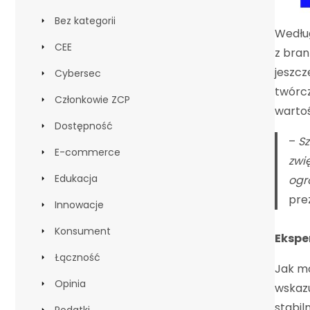
Bez kategorii
Według
CEE
z bran
jeszcz
Cybersec
twórcz
Członkowie ZCP
wartoś
Dostępność
–
Sz
E-commerce
zwi
Edukacja
ogr
pre
Innowacje
Konsument
Ekspe
Łączność
Jak mo
Opinia
wskazu
stabil