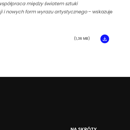
współpraca między światem sztuki
i
i nowych form wyrazu artystycznego
– wskazuje
(1,36 MB)
NA SKRÓTY