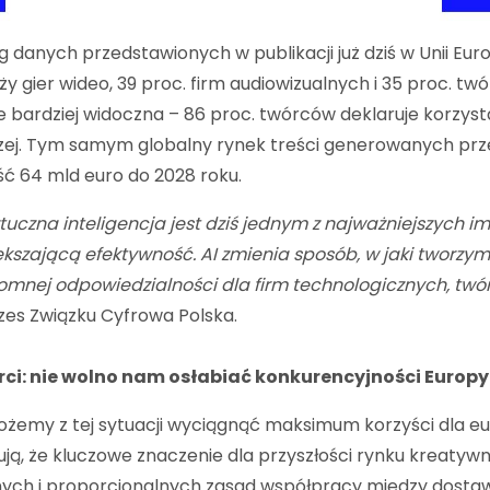
 danych przedstawionych w publikacji już dziś w Unii Europ
ży gier wideo, 39 proc. firm audiowizualnych i 35 proc. t
e bardziej widoczna – 86 proc. twórców deklaruje korzysta
ej. Tym samym globalny rynek treści generowanych prze
ć 64 mld euro do 2028 roku.
tuczna inteligencja jest dziś jednym z najważniejszych i
ększającą efektywność. AI zmienia sposób, w jaki tworzy
omnej odpowiedzialności dla firm technologicznych, twó
zes Związku Cyfrowa Polska.
rci: nie wolno nam osłabiać konkurencyjności Europy
żemy z tej sytuacji wyciągnąć maksimum korzyści dla euro
ją, że kluczowe znaczenie dla przyszłości rynku kreaty
nych i proporcjonalnych zasad współpracy między dostaw