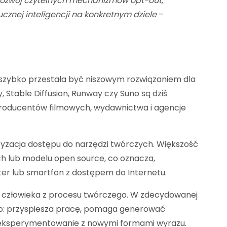
 rozwój czytelnych mechanizmów opt-out,
znej inteligencji na konkretnym dziele
–
 szybko przestała być niszowym rozwiązaniem dla
, Stable Diffusion, Runway czy Suno są dziś
roducentów filmowych, wydawnictwa i agencje
tyzacja dostępu do narzędzi twórczych. Większość
h lub modelu open source, co oznacza,
er lub smartfon z dostępem do Internetu.
je człowieka z procesu twórczego. W zdecydowanej
ego: przyspiesza pracę, pomaga generować
a eksperymentowanie z nowymi formami wyrazu.