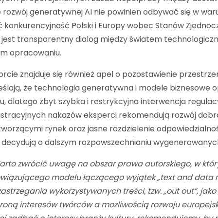
 rozwój generatywnej AI nie powinien odbywać się w war
ć konkurencyjność Polski i Europy wobec Stanów Zjednoc
jest transparentny dialog między światem technologiczn
im opracowaniu.
rcie znajduje się również apel o pozostawienie przestrze
ślają, że technologia generatywna i modele biznesowe 
u, dlatego zbyt szybka i restrykcyjna interwencja regu
istracyjnych nakazów eksperci rekomendują rozwój dob
worzącymi rynek oraz jasne rozdzielenie odpowiedzialno
 decydują o dalszym rozpowszechnianiu wygenerowanych
arto zwrócić uwagę na obszar prawa autorskiego, w któ
wiązującego modelu łączącego wyjątek „text and data 
zastrzegania wykorzystywanych treści, tzw. „out out”, 
roną interesów twórców a możliwością rozwoju europejsk